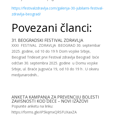
https://festivalzdravlja.com/galerija-30-jubilarni-festival-
zdravlja-beograd/
Povezani članci:
31. BEOGRADSKI FESTIVAL ZDRAVLJA
XXXI FESTIVAL ZDRAVLJA BEOGRAD 30. septembar
2025. godine, od 10 do 19 h Dom vojske Srbije,
Beograd Trideset prvi Festival zdravlja Beograd biće
održan 30. septembra 2025. godine u Domu vojske
Srbije, ul. Braće Jugovića 19, od 10 do 19 h . U okviru
medjunarodnih...
ANKETA KAMPANJA ZA PREVENCIJU BOLESTI
ZAVISNOSTI KOD DECE – NOVI IZAZOVI
Popunite anketu na linku:
https://forms.gle/iP5kqmxQRSFUXaxZA