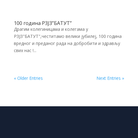
100 година РЗЈЗ”БАТУТ”
Драгим колегиницама и колегама у
РЗЈЗ"БАТУТ",честитамо велики јубилеј, 100 година
вредног и преданог рада на добробити и здрављу
свих нас !...
« Older Entries
Next Entries »