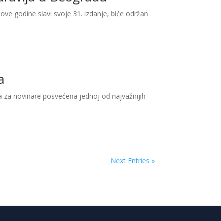
 ove godine slavi svoje 31. izdanje, biće održan
a
ja za novinare posvećena jednoj od najvažnijih
Next Entries »