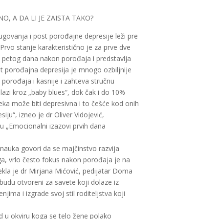
O, A DA LI JE ZAISTA TAKO?
tugovanja i post porođajne depresije leži pre
 Prvo stanje karakteristično je za prve dve
i petog dana nakon porođaja i predstavlja
t porođajna depresija je mnogo ozbiljnije
porođaja i kasnije i zahteva stručnu
lazi kroz „baby blues“, dok čak i do 10%
eka može biti depresivna i to češće kod onih
iju“, izneo je dr Oliver Vidojević,
lu „Emocionalni izazovi prvih dana
nauka govori da se majčinstvo razvija
, vrlo često fokus nakon porođaja je na
ekla je dr Mirjana Mićović, pedijatar Doma
a budu otvoreni za savete koji dolaze iz
enjima i izgrade svoj stil roditeljstva koji
od u okviru koga se telo žene polako