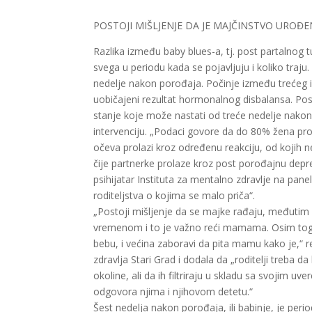
POSTOJI MIŠLJENJE DA JE MAJČINSTVO UROĐEN
Razlika između baby blues-a, tj. post partalnog 
svega u periodu kada se pojavljuju i koliko traju.
nedelje nakon porođaja. Počinje između trećeg 
uobičajeni rezultat hormonalnog disbalansa. Pos
stanje koje može nastati od treće nedelje nakon 
intervenciju. „Podaci govore da do 80% žena pro
očeva prolazi kroz određenu reakciju, od kojih n
čije partnerke prolaze kroz post porođajnu depres
psihijatar Instituta za mentalno zdravlje na pane
roditeljstva o kojima se malo priča“.
„Postoji mišljenje da se majke rađaju, međutim 
vremenom i to je važno reći mamama. Osim toga
bebu, i većina zaboravi da pita mamu kako je,“ r
zdravlja Stari Grad i dodala da „roditelji treba d
okoline, ali da ih filtriraju u skladu sa svojim uver
odgovora njima i njihovom detetu.“
Šest nedelja nakon porođaja, ili babinje, je peri