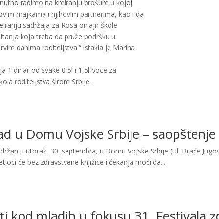
renutno radimo na kreiranju brošure u kojoj
ovim majkama i njihovim partnerima, kao i da
iranju sadržaja za Rosa onlajn škole
itanja koja treba da pruže podršku u
prvim danima roditeljstva.“ istakla je Marina
a 1 dinar od svake 0,5l i 1,5l boce za
la roditeljstva širom Srbije.
rad u Domu Vojske Srbije – saopštenje
 održan u utorak, 30. septembra, u Domu Vojske Srbije (Ul. Braće Jugo
etioci će bez zdravstvene knjižice i čekanja moći da...
sti kod mladih u fokusu 31. Festivala 