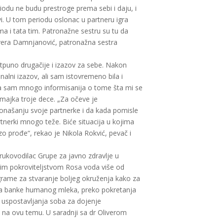
iodu ne budu prestroge prema sebi i daju, i
i. U tom periodu oslonac u partneru igra
a i tata tim. Patronažne sestru su tu da
livera Damnjanović, patronažna sestra
otpuno drugačije i izazov za sebe. Nakon
alni izazov, ali sam istovremeno bila i
ila sam mnogo informisanija o tome šta mi se
i majka troje dece. „Za očeve je
ponašanju svoje partnerke i da kada pomisle
rtnerki mnogo teže. Biće situacija u kojima
rzo prođe“, rekao je Nikola Rokvić, pevač i
 rukovodilac Grupe za javno zdravlje u
ijim pokroviteljstvom Rosa voda više od
ograme za stvaranje boljeg okruženja kako za
nja banke humanog mleka, preko pokretanja
 i uspostavljanja soba za dojenje
na ovu temu. U saradnji sa dr Oliverom