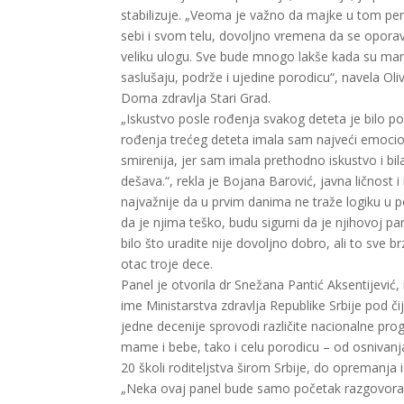
stabilizuje. „Veoma je važno da majke u tom per
sebi i svom telu, dovoljno vremena da se oporav
veliku ulogu. Sve bude mnogo lakše kada su mam
saslušaju, podrže i ujedine porodicu“, navela O
Doma zdravlja Stari Grad.
„Iskustvo posle rođenja svakog deteta je bilo p
rođenja trećeg deteta imala sam najveći emocion
smirenija, jer sam imala prethodno iskustvo i b
dešava.“, rekla je Bojana Barović, javna ličnost 
najvažnije da u prvim danima ne traže logiku u 
da je njima teško, budu sigurni da je njihovoj pa
bilo što uradite nije dovoljno dobro, ali to sve b
otac troje dece.
Panel je otvorila dr Snežana Pantić Aksentijević,
ime Ministarstva zdravlja Republike Srbije pod č
jedne decenije sprovodi različite nacionalne pr
mame i bebe, tako i celu porodicu – od osniva
20 školi roditeljstva širom Srbije, do opremanja
„Neka ovaj panel bude samo početak razgovora 