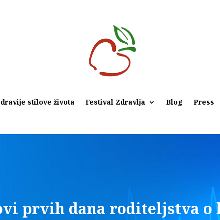
dravije stilove života
Festival Zdravlja
Blog
Press
vi prvih dana roditeljstva o