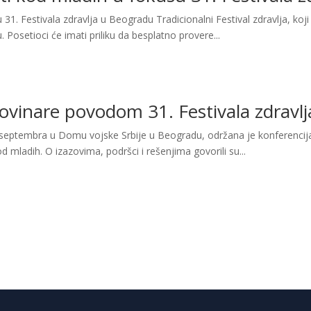
 31. Festivala zdravlja u Beogradu Tradicionalni Festival zdravlja, koji
osetioci će imati priliku da besplatno provere...
ovinare povodom 31. Festivala zdravlj
30. septembra u Domu vojske Srbije u Beogradu, održana je konferenci
d mladih. O izazovima, podršci i rešenjima govorili su...