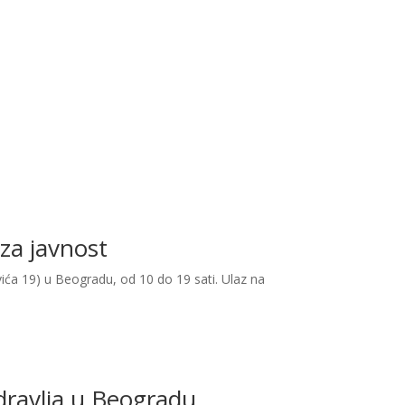
 za javnost
vića 19) u Beogradu, od 10 do 19 sati. Ulaz na
zdravlja u Beogradu