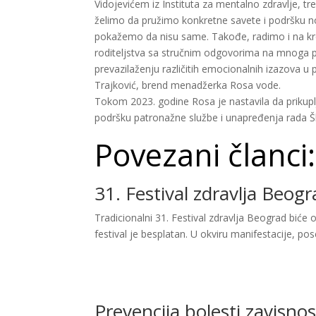
Vidojevićem iz Instituta za mentalno zdravlje, t
želimo da pružimo konkretne savete i podršku n
pokažemo da nisu same. Takođe, radimo i na kre
roditeljstva sa stručnim odgovorima na mnoga p
prevazilaženju različitih emocionalnih izazova u 
Trajković, brend menadžerka Rosa vode.
Tokom 2023. godine Rosa je nastavila da prikuplj
podršku patronažne službe i unapređenja rada Ško
Povezani članci:
31. Festival zdravlja Beog
Tradicionalni 31. Festival zdravlja Beograd biće
festival je besplatan. U okviru manifestacije, pos
Prevencija bolesti zavisno