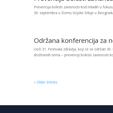
Prevencija bolesti zavisnosti kod mladih u fokusu
30. septembra u Domu Vojske Srbije u Beogradu. P
Održana konferencija za n
Uoči 31. Festivala zdravlja, koji će se održati 
društvenih tema – prevenciji bolesti zavisnosti ko
« Older Entries