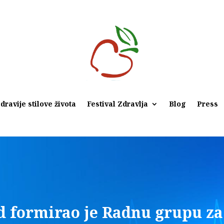
dravije stilove života
Festival Zdravlja
Blog
Press
d formirao je Radnu grupu za