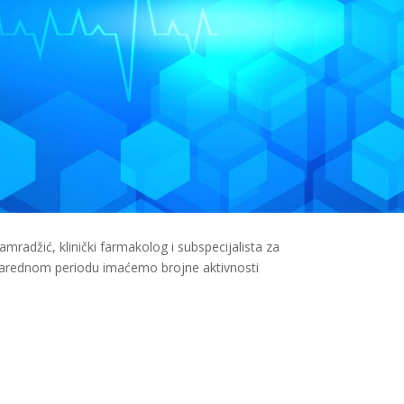
mradžić, klinički farmakolog i subspecijalista za
. U narednom periodu imaćemo brojne aktivnosti