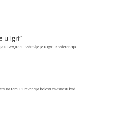
 u igri”
a u Beogradu "Zdravlje je u igri". Konferencija
sto na temu "Prevencija bolesti zavisnosti kod