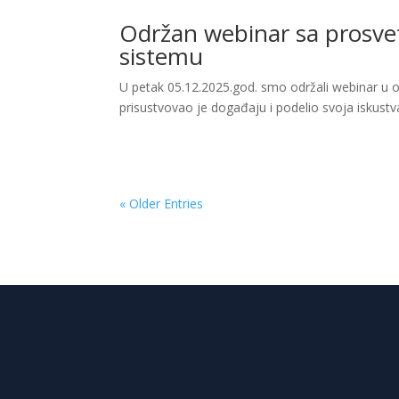
Održan webinar sa prosve
sistemu
U petak 05.12.2025.god. smo održali webinar u okvi
prisustvovao je događaju i podelio svoja iskust
« Older Entries