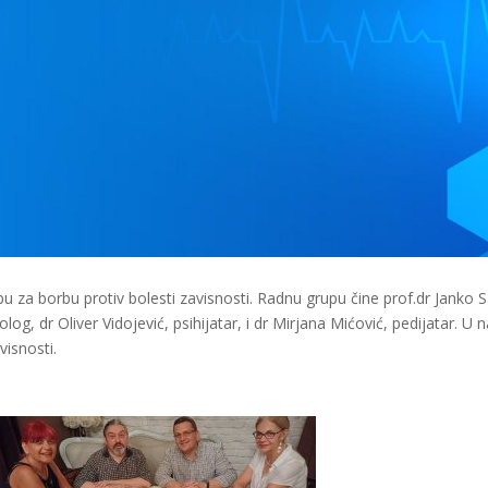
 za borbu protiv bolesti zavisnosti. Radnu grupu čine prof.dr Janko Sa
urolog, dr Oliver Vidojević, psihijatar, i dr Mirjana Mićović, pedijatar
visnosti.