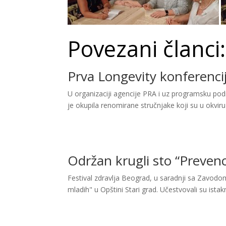
Povezani članci:
Prva Longevity konferencij
U organizaciji agencije PRA i uz programsku podr
je okupila renomirane stručnjake koji su u okviru 
Održan krugli sto “Prevenc
Festival zdravlja Beograd, u saradnji sa Zavodo
mladih" u Opštini Stari grad. Učestvovali su istaknut