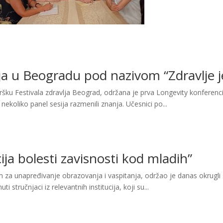
a u Beogradu pod nazivom “Zdravlje je
šku Festivala zdravlja Beograd, održana je prva Longevity konferencij
nekoliko panel sesija razmenili znanja. Učesnici po...
ija bolesti zavisnosti kod mladih”
m za unapređivanje obrazovanja i vaspitanja, održao je danas okrugli 
i stručnjaci iz relevantnih institucija, koji su...