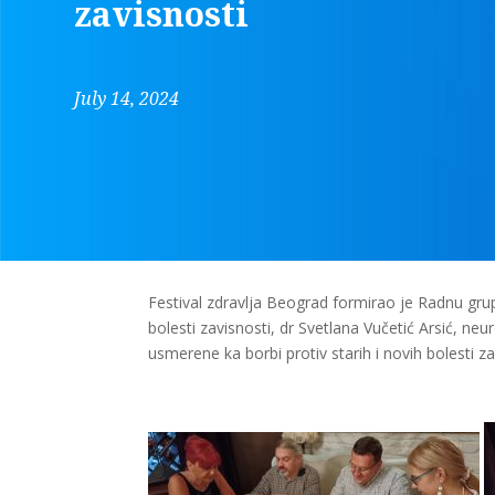
zavisnosti
July 14, 2024
Festival zdravlja Beograd formirao je Radnu grupu
bolesti zavisnosti, dr Svetlana Vučetić Arsić, ne
usmerene ka borbi protiv starih i novih bolesti za