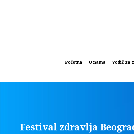
Početna
O nama
Vodič za z
Festival zdravlja Beogra