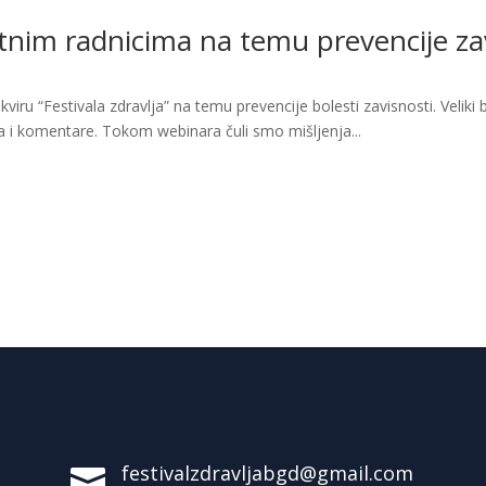
tnim radnicima na temu prevencije z
ru “Festivala zdravlja” na temu prevencije bolesti zavisnosti. Veliki br
va i komentare. Tokom webinara čuli smo mišljenja...
festivalzdravljabgd@gmail.com
