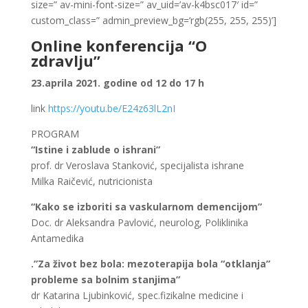
size=” av-mini-font-size=” av_uid=’av-k4bsc017′ id=”
custom_class=” admin_preview_bg=’rgb(255, 255, 255)’]
Online konferencija “O
zdravlju”
23.aprila 2021. godine od 12 do 17 h
link
https://youtu.be/E24z63lL2nI
PROGRAM
“Istine i zablude o ishrani”
prof. dr Veroslava Stanković, specijalista ishrane
Milka Raičević, nutricionista
“Kako se izboriti sa vaskularnom demencijom”
Doc. dr Aleksandra Pavlović, neurolog, Poliklinika
Antamedika
.”Za život bez bola: mezoterapija bola “otklanja”
probleme sa bolnim stanjima”
dr Katarina Ljubinković, spec.fizikalne medicine i