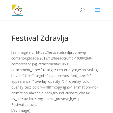
Festival Zdravlja
[av_image src=’https://festivalzdravlja.com/wp-
content/uploads/2019/12/breadcrumb-1030×260-
compressor.jpg’ attachment=’1869′
attachment_size=’full’ align=’center’ styling=’no-styling’
hover=” link=” target=” caption=’yes’ font_size=’40’
appearance=” overlay_opacity=’0.4′ overlay_color=”
overlay_text_color=’#ffffff’ copyright=” animation=’no-
animation’ id=’apple-background’ custom_class=”
av_uid=’av-k4k5trxg’ admin_preview_bg=”]
Festival zdravlja
[/av_image]