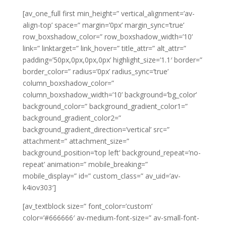
[av_one_full first min_height=” vertical_alignment=’av-
align-top’ space=” margin=’0px’ margin_sync=’true’
row_boxshadow_color=” row_boxshadow_width=’10’
link=” linktarget=” link_hover=” title_attr=” alt_attr=”
padding=’50px,0px,0px,0px’ highlight_size=’1.1′ border=”
border_color=” radius=’0px’ radius_sync=’true’
column_boxshadow_color=”
column_boxshadow_width=’10’ background=’bg_color’
background_color=” background_gradient_color1=”
background_gradient_color2=”
background_gradient_direction=’vertical’ src=”
attachment=” attachment_size=”
background_position=’top left’ background_repeat=’no-
repeat’ animation=” mobile_breaking=”
mobile_display=” id=” custom_class=” av_uid=’av-
k4iov303′]
[av_textblock size=” font_color=’custom’
color=’#666666′ av-medium-font-size=” av-small-font-