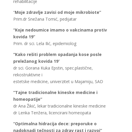
rehabilitacije
“
Moje zdravlje zavisi od moje mikrobiote”
Prim.dr Snežana Tomić, pedijatar
“Koje nedoumice imamo o vakcinama protiv
kovida 19”
Prim. dr sci. Lela Ilić, epidemiolog
“Kako rešiti problem opadanja kose posle
preležanog kovida 19
”
dr sci. Gorana Kuka Epstin, spec.plastične,
rekostruktivne i
estetske medicine, univerzitet u Majamiju, SAD
“Tajne tradicionalne kineske medicine i
homeopatije”
dr Ana Žikić, lekar tradicionalne kineske medicine
dr Lenka Tenžera, licencirani homeopata
“Optimalna hidracija dece: preporuke o
nadoknadi tečnosti za zdrav
rast i razvoj”