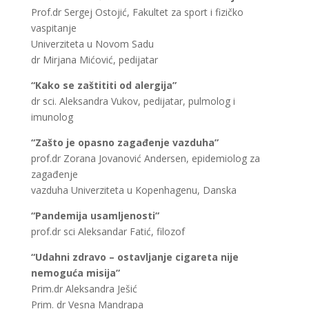
Prof.dr Sergej Ostojić, Fakultet za sport i fizičko
vaspitanje
Univerziteta u Novom Sadu
dr Mirjana Mićović, pedijatar
“Kako se zaštititi od alergija”
dr sci. Aleksandra Vukov, pedijatar, pulmolog i
imunolog
“Zašto je opasno zagađenje vazduha”
prof.dr Zorana Jovanović Andersen, epidemiolog za
zagađenje
vazduha Univerziteta u Kopenhagenu, Danska
“Pandemija usamljenosti”
prof.dr sci Aleksandar Fatić, filozof
“Udahni zdravo – ostavljanje cigareta nije
nemoguća misija”
Prim.dr Aleksandra Ješić
Prim. dr Vesna Mandrapa