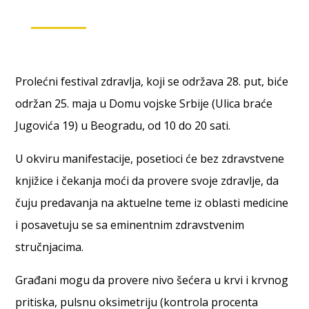
Prolećni festival zdravlja, koji se održava 28. put, biće
održan 25. maja u Domu vojske Srbije (Ulica braće
Jugovića 19) u Beogradu, od 10 do 20 sati.
U okviru manifestacije, posetioci će bez zdravstvene
knjižice i čekanja moći da provere svoje zdravlje, da
čuju predavanja na aktuelne teme iz oblasti medicine
i posavetuju se sa eminentnim zdravstvenim
stručnjacima.
Građani mogu da provere nivo šećera u krvi i krvnog
pritiska, pulsnu oksimetriju (kontrola procenta