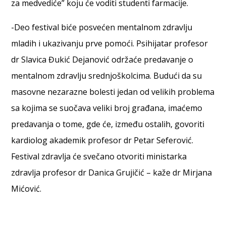
za medvediće” koju će voditi studenti farmacije.
-Deo festival biće posvećen mentalnom zdravlju
mladih i ukazivanju prve pomoći. Psihijatar profesor
dr Slavica Đukić Dejanović održaće predavanje o
mentalnom zdravlju srednjoškolcima. Budući da su
masovne nezarazne bolesti jedan od velikih problema
sa kojima se suočava veliki broj građana, imaćemo
predavanja o tome, gde će, između ostalih, govoriti
kardiolog akademik profesor dr Petar Seferović.
Festival zdravlja će svečano otvoriti ministarka
zdravlja profesor dr Danica Grujičić – kaže dr Mirjana
Mićović.