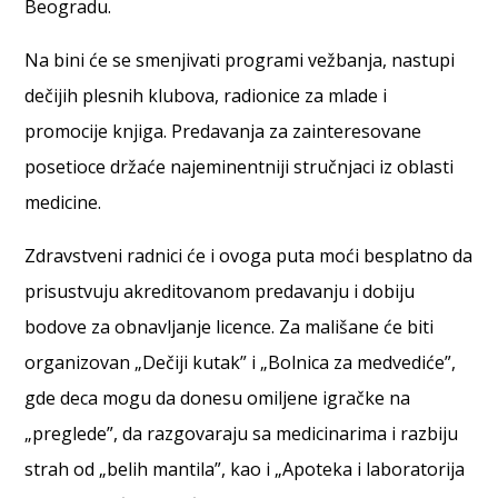
Beogradu.
Na bini će se smenjivati programi vežbanja, nastupi
dečijih plesnih klubova, radionice za mlade i
promocije knjiga. Predavanja za zainteresovane
posetioce držaće najeminentniji stručnjaci iz oblasti
medicine.
Zdravstveni radnici će i ovoga puta moći besplatno da
prisustvuju akreditovanom
predavanju i dobiju
bodove za obnavljanje licence. Za mališane će biti
organizovan „Dečiji kutak” i „Bolnica za medvediće”,
gde deca mogu da donesu omiljene igračke na
„preglede”, da razgovaraju sa medicinarima i razbiju
strah od „belih mantila”, kao i „Apoteka i laboratorija