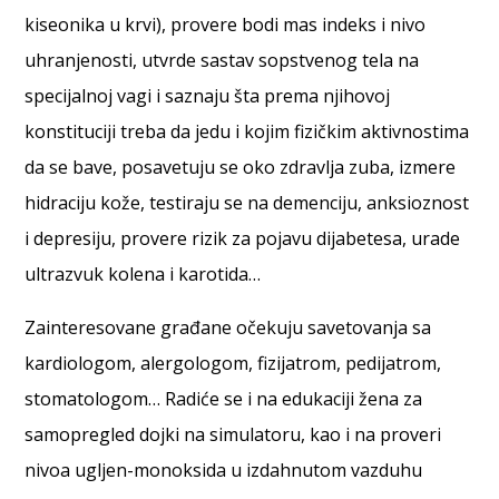
kiseonika u krvi), provere bodi mas indeks i nivo
uhranjenosti, utvrde sastav sopstvenog tela na
specijalnoj vagi i saznaju šta prema njihovoj
konstituciji treba da jedu i kojim fizičkim aktivnostima
da se bave, posavetuju se oko zdravlja zuba, izmere
hidraciju kože, testiraju se na demenciju, anksioznost
i depresiju, provere rizik za pojavu dijabetesa, urade
ultrazvuk kolena i karotida…
Zainteresovane građane očekuju savetovanja sa
kardiologom, alergologom, fizijatrom, pedijatrom,
stomatologom… Radiće se i na edukaciji žena za
samopregled dojki na simulatoru, kao i na proveri
nivoa ugljen-monoksida u izdahnutom vazduhu