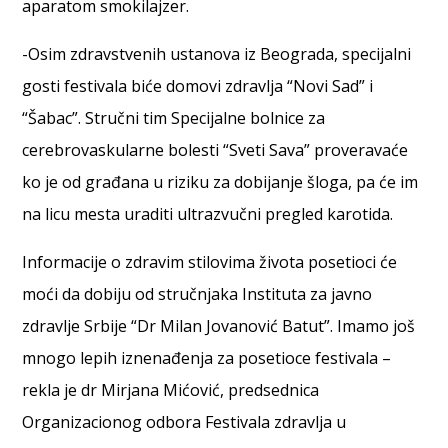
aparatom smokilajzer.
-Osim zdravstvenih ustanova iz Beograda, specijalni
gosti festivala biće domovi zdravlja “Novi Sad” i
“Šabac”. Stručni tim Specijalne bolnice za
cerebrovaskularne bolesti “Sveti Sava” proveravaće
ko je od građana u riziku za dobijanje šloga, pa će im
na licu mesta uraditi ultrazvučni pregled karotida.
Informacije o zdravim stilovima života posetioci će
moći da dobiju od stručnjaka Instituta za javno
zdravlje Srbije “Dr Milan Jovanović Batut”. Imamo još
mnogo lepih iznenađenja za posetioce festivala –
rekla je dr Mirjana Mićović, predsednica
Organizacionog odbora Festivala zdravlja u