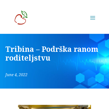
Tribina – Podrška ranom
roditeljstvu
June 4, 2022