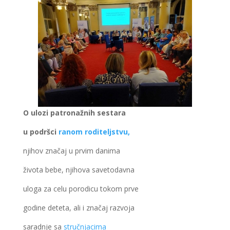
O ulozi patronažnih sestara
u podršci
ranom roditeljstvu,
njihov značaj u prvim danima
života bebe, njihova savetodavna
uloga za celu porodicu tokom prve
godine deteta, ali i značaj razvoja
saradnje sa
stručnjacima