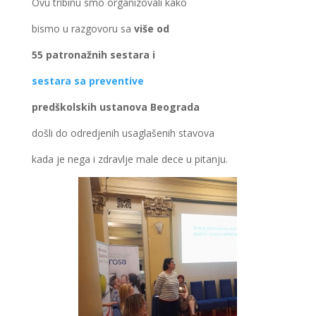
Ovu tribinu smo organizovali kako
bismo u razgovoru sa
više od
55 patronažnih
sestara i
sestara sa preventive
predškolskih ustanova Beograda
došli do odredjenih usaglašenih stavova
kada je nega i zdravlje male dece u pitanju.