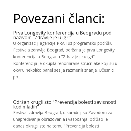
Povezani članci:
Prva Longevity konferencija u Beogradu pod
nazivom “Zdravlje je u igri”
U organizaciji agencije PRA i uz programsku podršku
Festivala zdravlja Beograd, održana je prva Longevity
konferencija u Beogradu "Zdravlje je u igri".
Konferencija je okupila renomirane stručnjake koji su u
okviru nekoliko panel sesija razmenili znanja. Učesnici
po...
Održan krugli sto “Prevencija bolesti zavisnosti
kod mladih”
Festival zdravlja Beograd, u saradnji sa Zavodom za
unapređivanje obrazovanja i vaspitanja, održao je
danas okrugli sto na temu "Prevencija bolesti