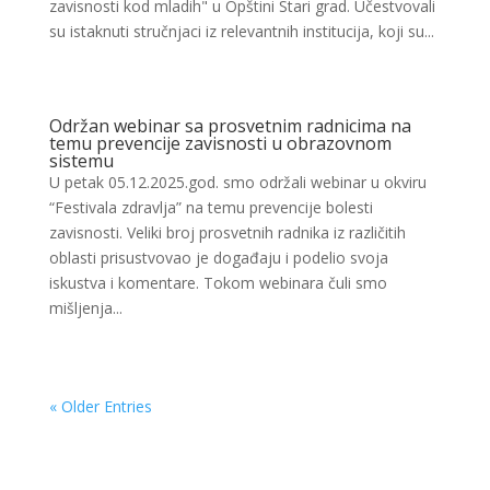
zavisnosti kod mladih" u Opštini Stari grad. Učestvovali
su istaknuti stručnjaci iz relevantnih institucija, koji su...
Održan webinar sa prosvetnim radnicima na
temu prevencije zavisnosti u obrazovnom
sistemu
U petak 05.12.2025.god. smo održali webinar u okviru
“Festivala zdravlja” na temu prevencije bolesti
zavisnosti. Veliki broj prosvetnih radnika iz različitih
oblasti prisustvovao je događaju i podelio svoja
iskustva i komentare. Tokom webinara čuli smo
mišljenja...
« Older Entries