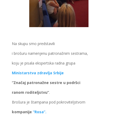
Na skupu smo predstavili
i brošuru namenjenu patronažnim sestrama,
koju je pisala ekspertska radna grupa
Ministarstva zdravlja Srbije
“Značaj
patronažne sestre u podršci
ranom roditeljstvu”
.
Brošura je štampana pod pokroviteljstvom
kompanije
“Rosa”.