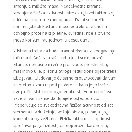
smanjuje mišićna masa. Neadekvatna ishrana,
smanjena fizička aktivnost i stres su glavni faktori koji
utiču na simptome menopauze. Da bi se sprečio
ubrzan gubitak koštane mase potrebno je unositi
dovoljno proteina iz piletine, ćuretine, ribe a crveno
meso konzumirati jednom u deset dana.
– Ishrana treba da bude uravnotežena uz izbegavanje
rafinisanih šećera a više treba jesti voće, povrće i
žitarice, nemasne mlečne proizvode, morsku ribu,
maslinovo ulje, piletinu. Stroge redukcione dijete treba
izbegavati. Gladovanje će samo prouzrokovati da vam
se metabolizam uspori pa ćete se kasnije još više
ugojiti. Ne slabite mnogo jer ako ste veoma mršavi
veće su vam šanse da dobijete osteoporozu.
Preporučuje se svakodnevna fizička aktivnost od sat
vremena u vidu šetnje, vožnje bicikla, plivanja, joge,
kontrolisanog vežbanja. Fizička aktivnost doprinosi
sprečavanju gojaznosti, osteoporoze, karcinoma,