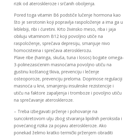
rizik od ateroskleroze i srčanih oboljenja.
Pored toga vitamin B6 podstiče lučenje hormona kao
što je serotonin koji popravlja raspoloženje a ima ga u
leblebiji, ribi i ćuretini. Krto živinsko meso, riba i jaja
obiluju vitaminom B12 koji povoljno utiče na
raspoloženje, sprečava depresiju, smanjuje nivo
homocisteina i sprečava aterosklerozu.
Plave ribe (haringa, skuša, tuna i losos) bogate omega-
3-polinezasićenim masnoćama povoljno utiču na
gustinu koštanog tkiva, prevenciju i lečenje
osteoporoze, prevenciju preloma. Doprinose regulaciji
masnoća u krvi, smanjenju insulinske rezistencije i
utiču na faktore zapaljenja i tromboze i povoljno utiču
na sprečavanje ateroskleroze.
– Treba izbegavati prženje i pohovanje na
suncokretovom ulju zbog stvaranja lipidnih peroksida i
povećanog rizika za pojavu ateroskleroze. Ako
ponekad želimo kratko termički prženjem obraditi