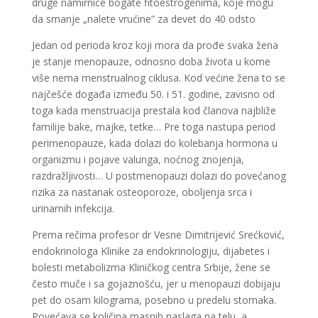
druge namirnice bogate fitoestrogenima, koje mogu
da smanje „nalete vrućine” za devet do 40 odsto
Jedan od perioda kroz koji mora da prođe svaka žena
je stanje menopauze, odnosno doba života u kome
više nema menstrualnog ciklusa. Kod većine žena to se
najčešće događa između 50. i 51. godine, zavisno od
toga kada menstruacija prestala kod članova najbliže
familije bake, majke, tetke… Pre toga nastupa period
perimenopauze, kada dolazi do kolebanja hormona u
organizmu i pojave valunga, noćnog znojenja,
razdražljivosti… U postmenopauzi dolazi do povećanog
rizika za nastanak osteoporoze, oboljenja srca i
urinarnih infekcija.
Prema rečima profesor dr Vesne Dimitrijević Srećković,
endokrinologa Klinike za endokrinologiju, dijabetes i
bolesti metabolizma Kliničkog centra Srbije, žene se
često muče i sa gojaznošću, jer u menopauzi dobijaju
pet do osam kilograma, posebno u predelu stomaka.
Povećava se količina masnih naslaga na telu, a