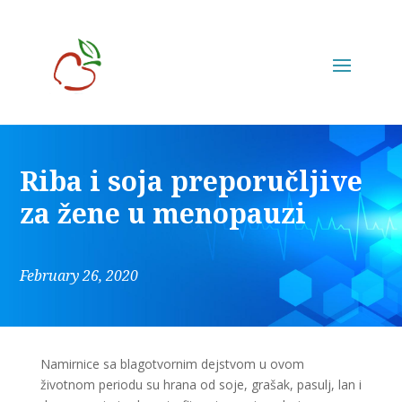
Riba i soja preporučljive
za žene u menopauzi
February 26, 2020
Namirnice sa blagotvornim dejstvom u ovom
životnom periodu su hrana od soje, grašak, pasulj, lan i