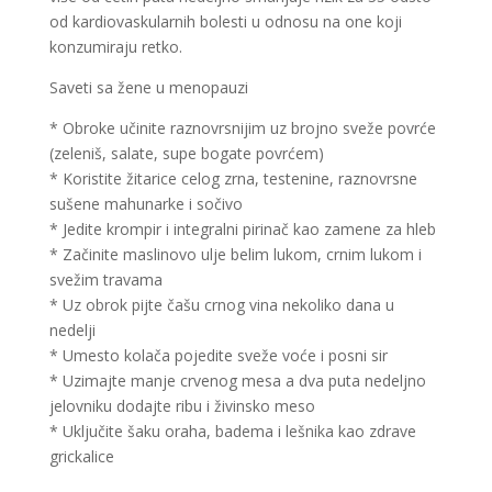
od kardiovaskularnih bolesti u odnosu na one koji
konzumiraju retko.
Saveti sa žene u menopauzi
* Obroke učinite raznovrsnijim uz brojno sveže povrće
(zeleniš, salate, supe bogate povrćem)
* Koristite žitarice celog zrna, testenine, raznovrsne
sušene mahunarke i sočivo
* Jedite krompir i integralni pirinač kao zamene za hleb
* Začinite maslinovo ulje belim lukom, crnim lukom i
svežim travama
* Uz obrok pijte čašu crnog vina nekoliko dana u
nedelji
* Umesto kolača pojedite sveže voće i posni sir
* Uzimajte manje crvenog mesa a dva puta nedeljno
jelovniku dodajte ribu i živinsko meso
* Uključite šaku oraha, badema i lešnika kao zdrave
grickalice