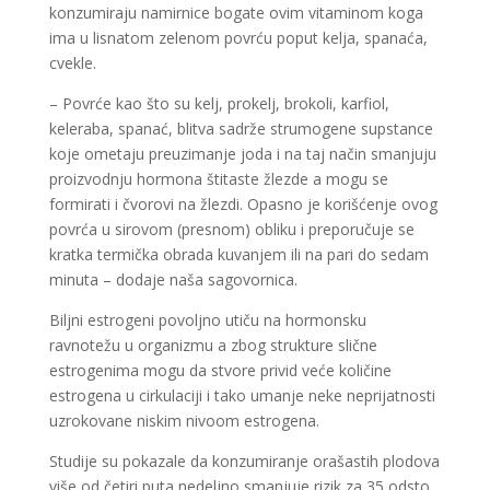
konzumiraju namirnice bogate ovim vitaminom koga
ima u lisnatom zelenom povrću poput kelja, spanaća,
cvekle.
– Povrće kao što su kelj, prokelj, brokoli, karfiol,
keleraba, spanać, blitva sadrže strumogene supstance
koje ometaju preuzimanje joda i na taj način smanjuju
proizvodnju hormona štitaste žlezde a mogu se
formirati i čvorovi na žlezdi. Opasno je korišćenje ovog
povrća u sirovom (presnom) obliku i preporučuje se
kratka termička obrada kuvanjem ili na pari do sedam
minuta – dodaje naša sagovornica.
Biljni estrogeni povoljno utiču na hormonsku
ravnotežu u organizmu a zbog strukture slične
estrogenima mogu da stvore privid veće količine
estrogena u cirkulaciji i tako umanje neke neprijatnosti
uzrokovane niskim nivoom estrogena.
Studije su pokazale da konzumiranje orašastih plodova
više od četiri puta nedeljno smanjuje rizik za 35 odsto