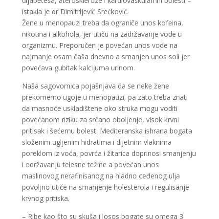
dijabetesa, ateroskleroze i kardiovaskularnih bolesti –
istakla je dr Dimitrijević Srećković.
Žene u menopauzi treba da ograniče unos kofeina,
nikotina i alkohola, jer utiču na zadržavanje vode u
organizmu. Preporučen je povećan unos vode na
najmanje osam čaša dnevno a smanjen unos soli jer
povećava gubitak kalcijuma urinom.
Naša sagovornica pojašnjava da se neke žene
prekomerno ugoje u menopauzi, pa zato treba znati
da masnoće uskladištene oko struka mogu voditi
povećanom riziku za srčano oboljenje, visok krvni
pritisak i šećernu bolest. Mediteranska ishrana bogata
složenim ugljenim hidratima i dijetnim vlaknima
poreklom iz voća, povrća i žitarica doprinosi smanjenju
i održavanju telesne težine a povećan unos
maslinovog nerafinisanog na hladno ceđenog ulja
povoljno utiče na smanjenje holesterola i regulisanje
krvnog pritiska.
– Ribe kao što su skuša i losos bogate su omega 3