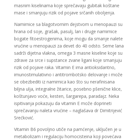
masnim kiselinama koje sprečavaju gubitak koštane
mase i smanjuju rizik od pojave srčanih oboljenja.
Namirnice sa blagotvornim dejstvom u menopauzi su
hrana od soje, grašak, pasulj, lan i druge namirnice
bogate fitoestrogenima, koje mogu da smanje nalete
vrućine u menopauzi za devet do 40 odsto. Seme lana
sadrži dijetna vlakna, omega 3 masne kiseline koje su
zdrave za srce i supstance zvane ligani koje smanjuju
rizik od pojave raka. Vitamin E ima antioksidantno,
imunostimulativno i antitrombotsko delovanje i može
se obezbediti iz namirnica kao što su nerafinisana
biljna ulja, integralne žitarice, posebno pšenične klice,
koštunjavo voće, kesten, šargarepa, paradajz. Neka
ispitivanja pokazuju da vitamin E može doprineti
sprečavanju naleta vrućine – naglašava dr Dimitrijević
Srećković.
Vitamin B6 povoljno utiče na pamćenje, uključen je u
metabolizam i regulaciju homocisteina koji povećava