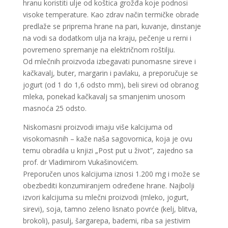
hranu koristiti ulje od koštica grožđa koje podnosi
visoke temperature. Kao zdrav način termičke obrade
predlaže se priprema hrane na pari, kuvanje, dinstanje
na vodi sa dodatkom ulja na kraju, pečenje u rerni i
povremeno spremanje na električnom roštilju.
Od mlečnih proizvoda izbegavati punomasne sireve i
kačkavalj, buter, margarin i pavlaku, a preporučuje se
jogurt (od 1 do 1,6 odsto mm), beli sirevi od obranog
mleka, ponekad kačkavalj sa smanjenim unosom
masnoća 25 odsto.
Niskomasni proizvodi imaju više kalcijuma od
visokomasnih – kaže naša sagovornica, koja je ovu
temu obradila u knjizi „Post put u život”, zajedno sa
prof. dr Vladimirom Vukašinovićem.
Preporučen unos kalcijuma iznosi 1.200 mg i može se
obezbediti konzumiranjem određene hrane. Najbolji
izvori kalcijuma su mlečni proizvodi (mleko, jogurt,
sirevi), soja, tamno zeleno lisnato povrće (kelj, blitva,
brokoli), pasulj, šargarepa, bademi, riba sa jestivim