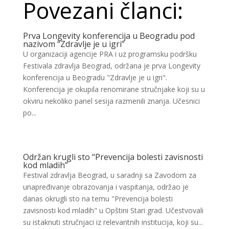
Povezani članci:
Prva Longevity konferencija u Beogradu pod
nazivom “Zdravlje je u igri”
U organizaciji agencije PRA i uz programsku podršku
Festivala zdravlja Beograd, održana je prva Longevity
konferencija u Beogradu "Zdravlje je u igri".
Konferencija je okupila renomirane stručnjake koji su u
okviru nekoliko panel sesija razmenili znanja. Učesnici
po...
Održan krugli sto “Prevencija bolesti zavisnosti
kod mladih”
Festival zdravlja Beograd, u saradnji sa Zavodom za
unapređivanje obrazovanja i vaspitanja, održao je
danas okrugli sto na temu "Prevencija bolesti
zavisnosti kod mladih" u Opštini Stari grad. Učestvovali
su istaknuti stručnjaci iz relevantnih institucija, koji su...