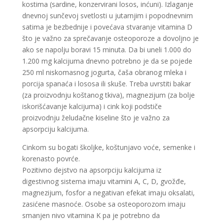
kostima (sardine, konzervirani losos, inćuni). Izlaganje
dnevnoj sunčevoj svetlosti u jutarnjim i popodnevnim
satima je bezbednije i povećava stvaranje vitamina D
što je važno za sprečavanje osteoporoze a dovoljno je
ako se napolju boravi 15 minuta. Da bi uneli 1.000 do
1.200 mg kalcijuma dnevno potrebno je da se pojede
250 ml niskomasnog jogurta, čaša obranog mleka i
porcija spanaća i lososa ili skuše. Treba uvrstiti bakar
(za proizvodnju koštanog tkiva), magnezijum (za bolje
iskorišćavanje kalcijuma) i cink koji podstiče
proizvodnju želudačne kiseline što je važno za
apsorpciju kalcijuma.
Cinkom su bogati školjke, koštunjavo voće, semenke i
korenasto povrće.
Pozitivno dejstvo na apsorpciju kalcijuma iz
digestivnog sistema imaju vitamini A, C, D, gvožđe,
magnezijum, fosfor a negativan efekat imaju oksalati,
zasićene masnoće. Osobe sa osteoporozom imaju
smanjen nivo vitamina K pa je potrebno da