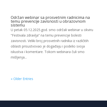
Održan webinar sa prosvetnim radnicima na
temu prevencije zavisnosti u obrazovnom
sistemu
U petak 05.12.2025.god. smo održali webinar u okviru
“Festivala zdravlja” na temu prevencije bolesti
zavisnosti. Veliki broj prosvetnih radnika iz različitih
oblasti prisustvovao je događaju i podelio svoja
iskustva i komentare. Tokom webinara čuli smo
mišljenja...
« Older Entries