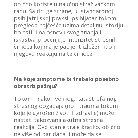
obično koriste u naučnoistraživačkom
radu. Sa druge strane, u standardnoj
psihijatrijskoj praksi, psihijatar tokom
pregleda najčešće uzima detaljnu istoriju
bolesti, i na osnovu svog znanja i
iskustva procenjuje intenzitet stresnih
činioca kojima je pacijent izložen kao i
njegovu reakciju na te činioce.
Na koje simptome bi trebalo posebno
obratiti pažnju?
Tokom i nakon velikog, katastrofalnog
stresnog događaja (npr. trauma tokom
koje je ugrožen život ili zdravlje) može
nastati takozvana akutna stresna
reakcija. Ovo stanje traje kratko, obično
ne više od par dana, i može da se