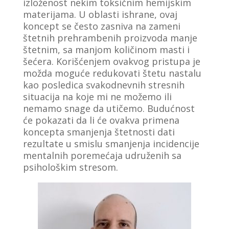
izloženost nekim toksičnim hemijskim
materijama. U oblasti ishrane, ovaj
koncept se često zasniva na zameni
štetnih prehrambenih proizvoda manje
štetnim, sa manjom količinom masti i
šećera. Korišćenjem ovakvog pristupa je
možda moguće redukovati štetu nastalu
kao posledica svakodnevnih stresnih
situacija na koje mi ne možemo ili
nemamo snage da utičemo. Budućnost
će pokazati da li će ovakva primena
koncepta smanjenja štetnosti dati
rezultate u smislu smanjenja incidencije
mentalnih poremećaja udruženih sa
psihološkim stresom.