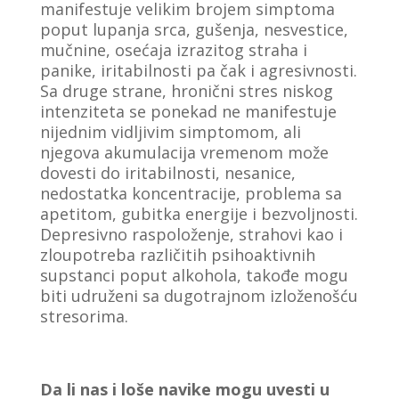
manifestuje velikim brojem simptoma
poput lupanja srca, gušenja, nesvestice,
mučnine, osećaja izrazitog straha i
panike, iritabilnosti pa čak i agresivnosti.
Sa druge strane, hronični stres niskog
intenziteta se ponekad ne manifestuje
nijednim vidljivim simptomom, ali
njegova akumulacija vremenom može
dovesti do iritabilnosti, nesanice,
nedostatka koncentracije, problema sa
apetitom, gubitka energije i bezvoljnosti.
Depresivno raspoloženje, strahovi kao i
zloupotreba različitih psihoaktivnih
supstanci poput alkohola, takođe mogu
biti udruženi sa dugotrajnom izloženošću
stresorima.
Da li nas i loše navike mogu uvesti u