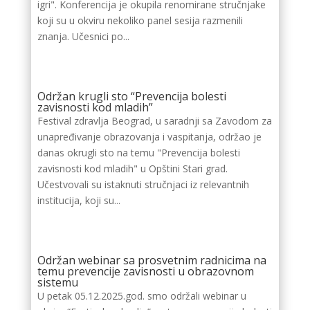
igri". Konferencija je okupila renomirane stručnjake
koji su u okviru nekoliko panel sesija razmenili
znanja. Učesnici po...
Održan krugli sto “Prevencija bolesti
zavisnosti kod mladih”
Festival zdravlja Beograd, u saradnji sa Zavodom za
unapređivanje obrazovanja i vaspitanja, održao je
danas okrugli sto na temu "Prevencija bolesti
zavisnosti kod mladih" u Opštini Stari grad.
Učestvovali su istaknuti stručnjaci iz relevantnih
institucija, koji su...
Održan webinar sa prosvetnim radnicima na
temu prevencije zavisnosti u obrazovnom
sistemu
U petak 05.12.2025.god. smo održali webinar u