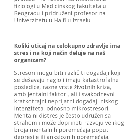
fiziologiju Medicinskog fakulteta u
Beogradu i pridruženi profesor na
Univerzitetu u Haifi u Izraelu.
Koliki uticaj na celokupno zdravlje ima
stres i na koji način deluje na naš
organizam?
Stresori mogu biti različiti događaji koji
se dešavaju naglo i imaju katastrofalne
posledice, razne vrste životnih kriza,
ambijentalni faktori, ali i svakodnevni
kratkotrajni neprijatni događaji niskog
intenziteta, odnosno mikrostresori.
Mentalni distres je često udružen sa
strahom i može doprineti razvoju velikog
broja mentalnih poremećaja poput
depresije ili anksioznih poremećaja.