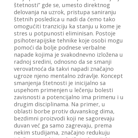
štetnosti” gde se, umesto direktnog
delovanja na uzrok, pristupa saniranju
štetnih posledica u nadi da ćemo tako
omogućiti tranziciju ka stanju u kome je
stres u potpunosti eliminisan. Postoje
psihoterapijske tehnike koje osobi mogu
pomoći da bolje podnese verbalne
napade kojima je svakodnevno izložena u
radnoj sredini, odnosno da se smanji
verovatnoća da takvi napadi značajno
ugroze njeno mentalno zdravlje. Koncept
smanjenja štetnosti je inicijalno sa
uspehom primenjen u lečenju bolesti
zavisnosti a potencijalno ima primenu i u
drugim disciplinama. Na primer, u
oblasti borbe protiv duvanskog dima,
bezdimni proizvodi koji ne sagorevaju
duvan već ga samo zagrevaju, prema
nekim studijama, značajno redukuju