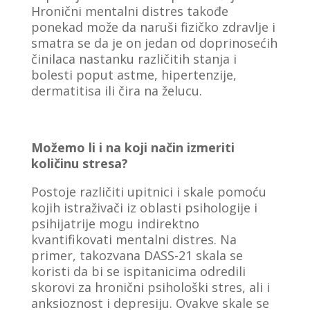
Hronični mentalni distres takođe
ponekad može da naruši fizičko zdravlje i
smatra se da je on jedan od doprinosećih
činilaca nastanku različitih stanja i
bolesti poput astme, hipertenzije,
dermatitisa ili čira na želucu.
Možemo li i na koji način izmeriti
količinu stresa?
Postoje različiti upitnici i skale pomoću
kojih istraživači iz oblasti psihologije i
psihijatrije mogu indirektno
kvantifikovati mentalni distres. Na
primer, takozvana DASS-21 skala se
koristi da bi se ispitanicima odredili
skorovi za hronični psihološki stres, ali i
anksioznost i depresiju. Ovakve skale se