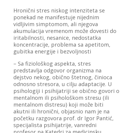
Hronični stres niskog intenziteta se
ponekad ne manifestuje nijednim
vidljivim simptomom, ali njegova
akumulacija vremenom može dovesti do
iritabilnosti, nesanice, nedostatka
koncentracije, problema sa apetitom,
gubitka energije i bezvoljnosti
– Sa fiziološkog aspekta, stres
predstavlja odgovor organizma na
dejstvo nekog, obično štetnog, činioca
odnosno stresora, u cilju adaptacije. U
psihologiji i psihijatriji se obično govori o
mentalnom ili psihološkom stresu (ili
mentalnom distresu) koji može biti
akutni ili hronični, objasnio nam je na
početku razgovora prof. dr Igor Pantić,
specijalista psihijatrije, vanredni
profesor na Katedri za medicinsku