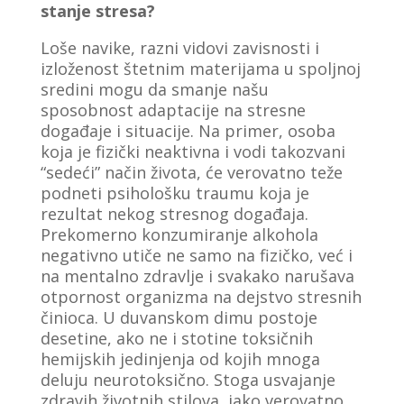
stanje stresa?
Loše navike, razni vidovi zavisnosti i
izloženost štetnim materijama u spoljnoj
sredini mogu da smanje našu
sposobnost adaptacije na stresne
događaje i situacije. Na primer, osoba
koja je fizički neaktivna i vodi takozvani
“sedeći” način života, će verovatno teže
podneti psihološku traumu koja je
rezultat nekog stresnog događaja.
Prekomerno konzumiranje alkohola
negativno utiče ne samo na fizičko, već i
na mentalno zdravlje i svakako narušava
otpornost organizma na dejstvo stresnih
činioca. U duvanskom dimu postoje
desetine, ako ne i stotine toksičnih
hemijskih jedinjenja od kojih mnoga
deluju neurotoksično. Stoga usvajanje
zdravih životnih stilova, iako verovatno