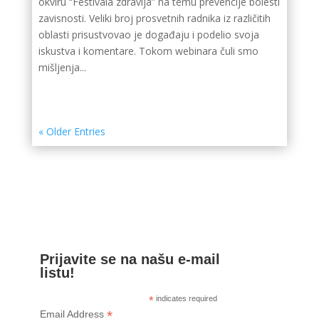
okviru “Festivala zdravlja” na temu prevencije bolesti
zavisnosti. Veliki broj prosvetnih radnika iz različitih
oblasti prisustvovao je događaju i podelio svoja
iskustva i komentare. Tokom webinara čuli smo
mišljenja...
« Older Entries
Prijavite se na našu e-mail
listu!
*
indicates required
*
Email Address