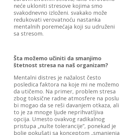
neće ukloniti stresove kojima smo
svakodnevno izloženi. svakako može
redukovati verovatnoću nastanka
mentalnih poremećaja koji su udruženi
sa stresom.
Šta možemo učiniti da smanjimo
štetnost stresa na naš organizam?
Mentalni distres je nažalost često
posledica faktora na koje mi ne možemo
da utičemo. Na primer, problem stresa
zbog toksične radne atmosfere na poslu
bi mogao da se reši davanjem otkaza, ali
to je za mnoge ljude neprihvatljiva
opcija. Umesto ovakvog radikalnog
pristupa „nulte tolerancije”, ponekad je
bolje pokušati sa konceptom „smanjenja